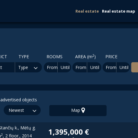
Real estate
Real estate map
2
ICT
TYPE
ROOMS
AREA
(m
)
PRICE
ct
Type
From
Until
From
Until
From
Until
advertised objects
Newest
Map
first
Stančių k., Mėtų g.
1,395,000 €
2
m
, 2 floor., 2014