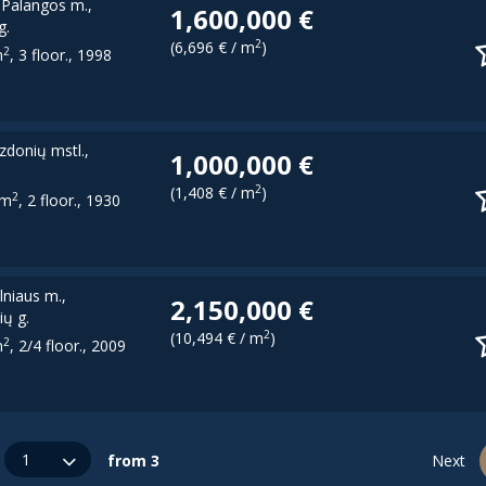
 Palangos m.,
1,600,000 €
g.
2
(6,696 € / m
)
2
m
, 3 floor., 1998
ezdonių mstl.,
1,000,000 €
2
(1,408 € / m
)
2
 m
, 2 floor., 1930
ilniaus m.,
2,150,000 €
ių g.
2
(10,494 € / m
)
2
m
, 2/4 floor., 2009
1
from 3
Next