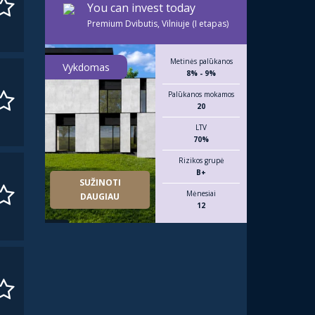
You can invest today
Premium Dvibutis, Vilniuje (I etapas)
Metinės palūkanos
Vykdomas
8% - 9%
Palūkanos mokamos
20
LTV
70%
Rizikos grupė
B+
SUŽINOTI
Mėnesiai
DAUGIAU
12