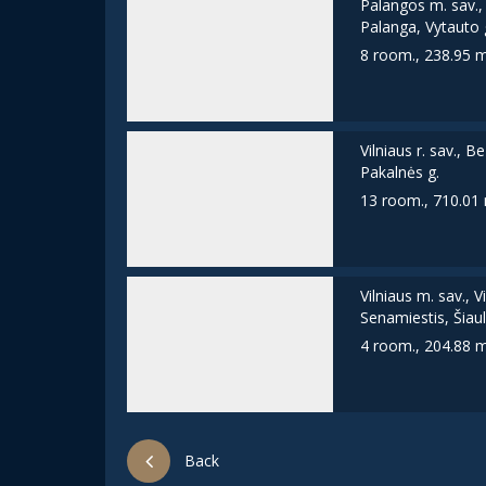
Palangos m. sav.,
Palanga, Vytauto 
8 room., 238.95 
Vilniaus r. sav., B
Pakalnės g.
13 room., 710.01
Vilniaus m. sav., V
Senamiestis, Šiaul
4 room., 204.88 
Back