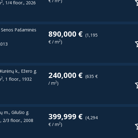
€ / m
)
2
m
, 1/4 floor., 2026
., Senos Pašaminės
890,000 €
(1,195
2
€ / m
)
 2013
Kurėnų k., Ežero g.
240,000 €
(635 €
2
m
, 1 floor., 1932
2
/ m
)
ų m., Gilušio g.
399,999 €
(4,294
2
, 2/3 floor., 2008
2
€ / m
)