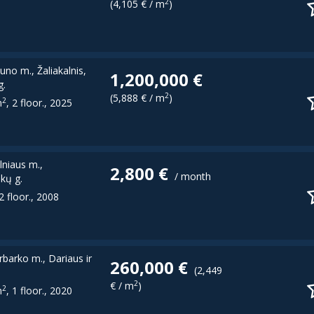
2
(4,105 € / m
)
uno m., Žaliakalnis,
1,200,000 €
g.
2
(5,888 € / m
)
2
m
, 2 floor., 2025
ilniaus m.,
2,800 €
/ month
kų g.
 2 floor., 2008
urbarko m., Dariaus ir
260,000 €
(2,449
2
€ / m
)
2
m
, 1 floor., 2020