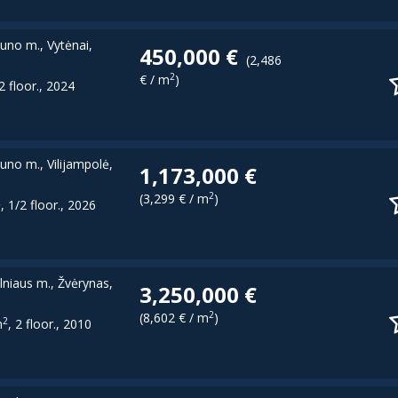
uno m., Vytėnai,
450,000 €
(2,486
2
€ / m
)
 2 floor., 2024
uno m., Vilijampolė,
1,173,000 €
2
(3,299 € / m
)
2
, 1/2 floor., 2026
ilniaus m., Žvėrynas,
3,250,000 €
2
(8,602 € / m
)
2
m
, 2 floor., 2010