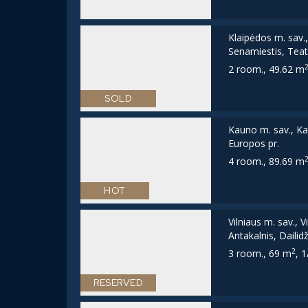
Klaipėdos m. sav.
Senamiestis, Teat
2 room., 49.62 m
SOLD
Kauno m. sav., Ka
Europos pr.
4 room., 89.69 m
HOT
Vilniaus m. sav., V
Antakalnis, Dailidž
2
3 room., 69 m
, 1
RESERVED