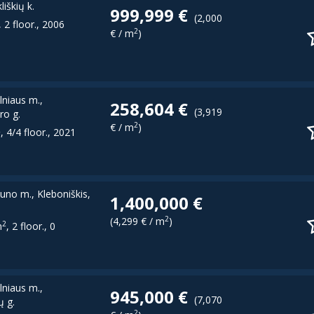
liškių k.
999,999 €
(2,000
, 2 floor., 2006
2
€ / m
)
ilniaus m.,
258,604 €
(3,919
ro g.
2
€ / m
)
2
, 4/4 floor., 2021
uno m., Kleboniškis,
1,400,000 €
2
(4,299 € / m
)
2
m
, 2 floor., 0
ilniaus m.,
945,000 €
(7,070
ų g.
2