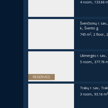
4 room., 133.66 
Švenčionių r. sav
k., Švento g.
2
745 m
, 2 floor.,
Ukmergės r. sav., 
5 room., 377.76 
RESERVED
Trakų r. sav., Trak
3 room., 93.16 m