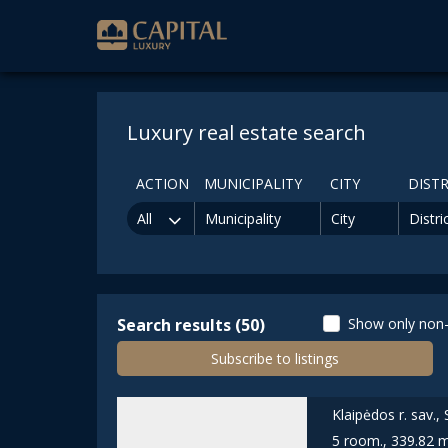
Luxury real estate search
ACTION
MUNICIPALITY
CITY
DISTR
All
Municipality
City
Distri
Search results (50)
Show only non-
Subscribe to listings
Klaipėdos r. sav., 
5 room., 339.82 