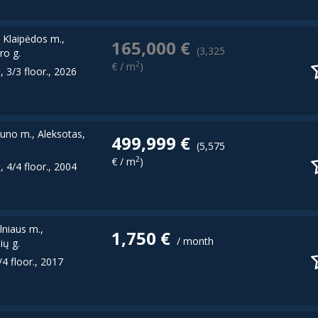
, Klaipėdos m.,
165,000 €
(3,325
ro g.
2
€ / m
)
2
, 3/3 floor., 2026
uno m., Aleksotas,
499,999 €
(5,575
2
€ / m
)
2
, 4/4 floor., 2004
ilniaus m.,
1,750 €
/ month
ių g.
/4 floor., 2017