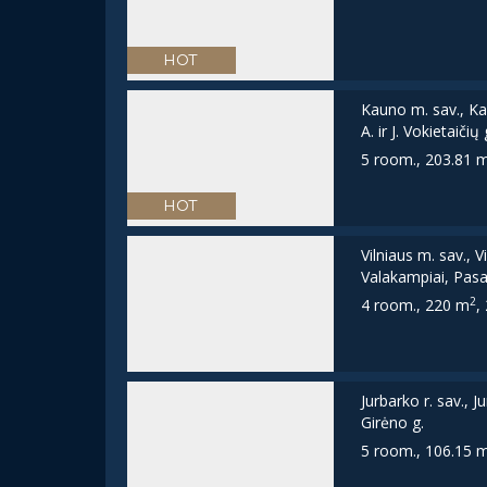
HOT
Kauno m. sav., Ka
A. ir J. Vokietaičių 
5 room., 203.81 
HOT
Vilniaus m. sav., V
Valakampiai, Pasa
2
4 room., 220 m
,
Jurbarko r. sav., J
Girėno g.
5 room., 106.15 