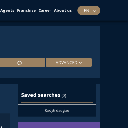
Agents
Franchise
Career
About us
EN
ADVANCED
Saved searches
(0)
Rodyti daugiau