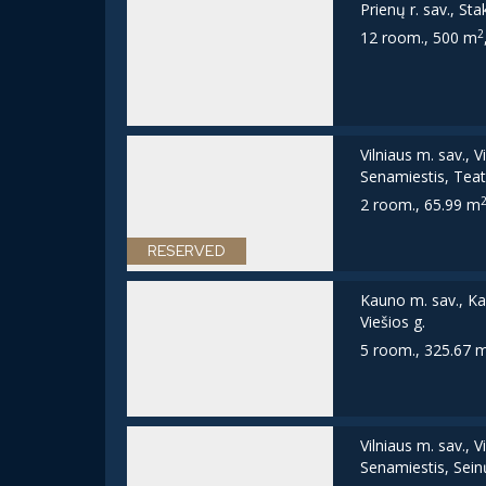
Prienų r. sav., Stak
2
12 room., 500 m
Vilniaus m. sav., V
Senamiestis, Teat
2 room., 65.99 m
RESERVED
Kauno m. sav., Ka
Viešios g.
5 room., 325.67 
Vilniaus m. sav., V
Senamiestis, Sein